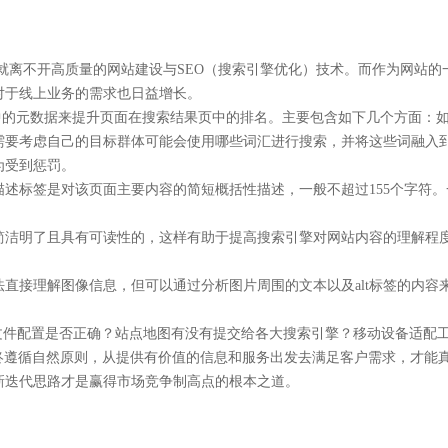
离不开高质量的网站建设与SEO（搜索引擎优化）技术。而作为网站的一
对于线上业务的需求也日益增长。
中的元数据来提升页面在搜索结果页中的排名。主要包含如下几个方面：
考虑自己的目标群体可能会使用哪些词汇进行搜索，并将这些词融入到
为受到惩罚。
标签是对该页面主要内容的简短概括性描述，一般不超过155个字符。
简洁明了且具有可读性的，这样有助于提高搜索引擎对网站内容的理解程
直接理解图像信息，但可以通过分析图片周围的文本以及alt标签的内容
xt文件配置是否正确？站点地图有没有提交给各大搜索引擎？移动设备适配
遵循自然原则，从提供有价值的信息和服务出发去满足客户需求，才能
新迭代思路才是赢得市场竞争制高点的根本之道。