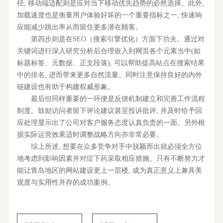
径; 移动端适配则是应对当下移动优先趋势的必然选择。此外,
加载速度也是衡量用户体验好坏的一个重要指标之一, 快速响
应能减少跳出率从而留住更多潜在顾客。
第四步则是在SEO（搜索引擎优化）方面下功夫。通过对
关键词进行深入研究分析后合理嵌入到网页各个元素当中(如
标题标签、元数据、正文段落), 可以帮助提高站点在搜索结果
中的排名, 进而带来更多自然流量。同时注意保持良好的内外
链建设也有助于构建权威形象。
最后但同样重要的一环便是反馈机制建立和完善工作流程
制度。鼓励访问者留下评论建议甚至投诉批评, 并及时给予回
应处理显示出了公司对客户服务态度认真负责的一面。另外根
据实际运营效果适时调整战略方向亦非常必要。
综上所述, 想要在众多竞争对手中脱颖而出就必须全方位
地考虑到影响因素并对症下药采取相应措施。只有不断努力才
能让青岛地区的网站建设更上一层楼, 成为真正意义上兼具美
观度与实用性并存的成功案例。